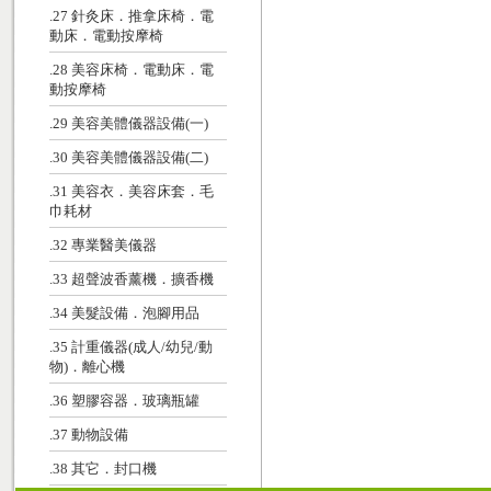
.27 針灸床．推拿床椅．電
動床．電動按摩椅
.28 美容床椅．電動床．電
動按摩椅
.29 美容美體儀器設備(一)
.30 美容美體儀器設備(二)
.31 美容衣．美容床套．毛
巾耗材
.32 專業醫美儀器
.33 超聲波香薰機．擴香機
.34 美髮設備．泡腳用品
.35 計重儀器(成人/幼兒/動
物)．離心機
.36 塑膠容器．玻璃瓶罐
.37 動物設備
.38 其它．封口機