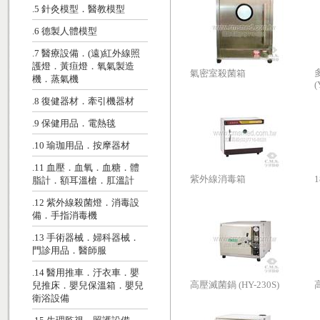
.5 針灸模型．醫教模型
.6 德製人體模型
.7 醫療設備．(遠)紅外線照
護燈．黃疸燈．氧氣製造
氣密室殺菌箱
機．蒸氣機
(
.8 復健器材．牽引機器材
.9 保健用品．電熱毯
.10 瑜珈用品．按摩器材
.11 血壓．血氧．血糖．體
紫外線消毒箱
脂計．額耳溫槍．肛溫計
.12 紫外線殺菌燈．消毒設
備．手指消毒機
.13 手術器械．婦科器械．
門診用品．醫師服
.14 醫用推車．汙衣車．嬰
高壓滅菌鍋 (HY-230S)
兒推床．嬰兒保溫箱．嬰兒
衛浴設備