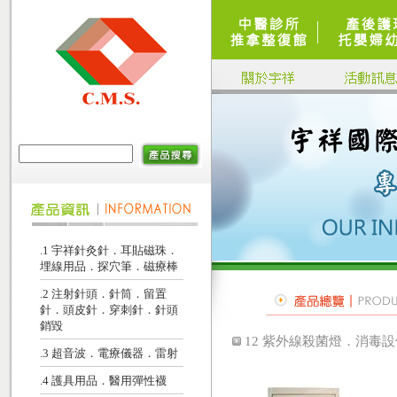
.1 宇祥針灸針．耳貼磁珠．
埋線用品．探穴筆．磁療棒
.2 注射針頭．針筒．留置
針．頭皮針．穿刺針．針頭
銷毀
12 紫外線殺菌燈．消毒
.3 超音波．電療儀器．雷射
.4 護具用品．醫用彈性襪