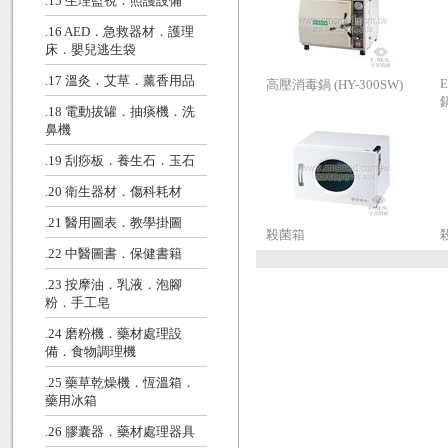
.15 生理監視．照護設備
.16 AED．急救器材．護理
床．嬰兒逃生袋
.17 溫灸．艾草．薰香用品
高壓消毒鍋 (HY-300SW)
.18 電動拔罐．抽痰機．洗
鼻機
.19 刮痧板．養生石．玉石
.20 衛生器材．傷科耗材
.21 醫用圖表．教學掛圖
殺菌箱
.22 中醫圖書．保健書籍
.23 按摩油．乳液．泡腳
粉．手工皂
.24 磨粉機．藥材處理設
備．食物調理機
.25 藥草乾燥機．恆溫箱．
藥用冰箱
.26 膠囊器．藥材處理器具