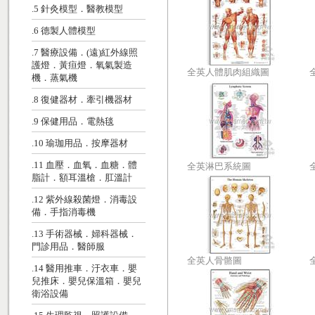
.5 針灸模型．醫教模型
.6 德製人體模型
.7 醫療設備．(遠)紅外線照
護燈．黃疸燈．氧氣製造
全英人體肌肉組織圖
機．蒸氣機
.8 復健器材．牽引機器材
.9 保健用品．電熱毯
.10 瑜珈用品．按摩器材
.11 血壓．血氧．血糖．體
全英淋巴系統圖
脂計．額耳溫槍．肛溫計
.12 紫外線殺菌燈．消毒設
備．手指消毒機
.13 手術器械．婦科器械．
門診用品．醫師服
全英人骨骼圖
.14 醫用推車．汙衣車．嬰
兒推床．嬰兒保溫箱．嬰兒
衛浴設備