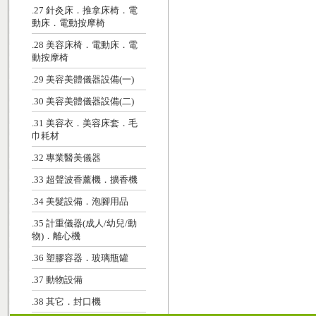
.27 針灸床．推拿床椅．電
動床．電動按摩椅
.28 美容床椅．電動床．電
動按摩椅
.29 美容美體儀器設備(一)
.30 美容美體儀器設備(二)
.31 美容衣．美容床套．毛
巾耗材
.32 專業醫美儀器
.33 超聲波香薰機．擴香機
.34 美髮設備．泡腳用品
.35 計重儀器(成人/幼兒/動
物)．離心機
.36 塑膠容器．玻璃瓶罐
.37 動物設備
.38 其它．封口機