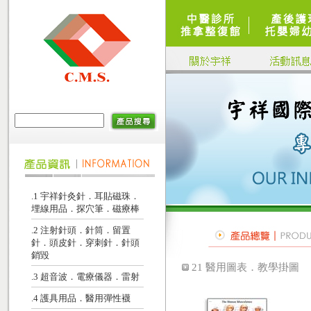
.1 宇祥針灸針．耳貼磁珠．
埋線用品．探穴筆．磁療棒
.2 注射針頭．針筒．留置
針．頭皮針．穿刺針．針頭
銷毀
21 醫用圖表．教學掛圖
.3 超音波．電療儀器．雷射
.4 護具用品．醫用彈性襪