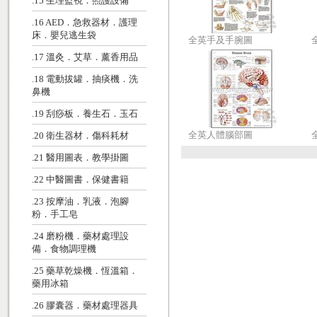
.15 生理監視．照護設備
.16 AED．急救器材．護理
床．嬰兒逃生袋
全英手及手腕圖
.17 溫灸．艾草．薰香用品
.18 電動拔罐．抽痰機．洗
鼻機
.19 刮痧板．養生石．玉石
全英人體腦部圖
.20 衛生器材．傷科耗材
.21 醫用圖表．教學掛圖
.22 中醫圖書．保健書籍
.23 按摩油．乳液．泡腳
粉．手工皂
.24 磨粉機．藥材處理設
備．食物調理機
.25 藥草乾燥機．恆溫箱．
藥用冰箱
.26 膠囊器．藥材處理器具