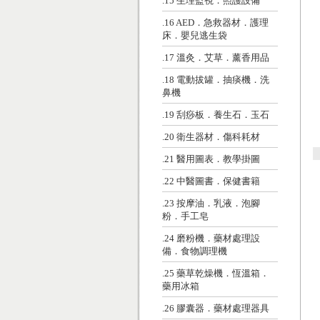
.15 生理監視．照護設備
.16 AED．急救器材．護理
床．嬰兒逃生袋
.17 溫灸．艾草．薰香用品
.18 電動拔罐．抽痰機．洗
鼻機
.19 刮痧板．養生石．玉石
.20 衛生器材．傷科耗材
.21 醫用圖表．教學掛圖
.22 中醫圖書．保健書籍
.23 按摩油．乳液．泡腳
粉．手工皂
.24 磨粉機．藥材處理設
備．食物調理機
.25 藥草乾燥機．恆溫箱．
藥用冰箱
.26 膠囊器．藥材處理器具