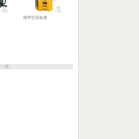
攜帶型蒸氣機
後一頁]