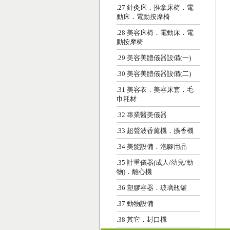
.27 針灸床．推拿床椅．電
動床．電動按摩椅
.28 美容床椅．電動床．電
動按摩椅
.29 美容美體儀器設備(一)
.30 美容美體儀器設備(二)
.31 美容衣．美容床套．毛
巾耗材
.32 專業醫美儀器
.33 超聲波香薰機．擴香機
.34 美髮設備．泡腳用品
.35 計重儀器(成人/幼兒/動
物)．離心機
.36 塑膠容器．玻璃瓶罐
.37 動物設備
.38 其它．封口機