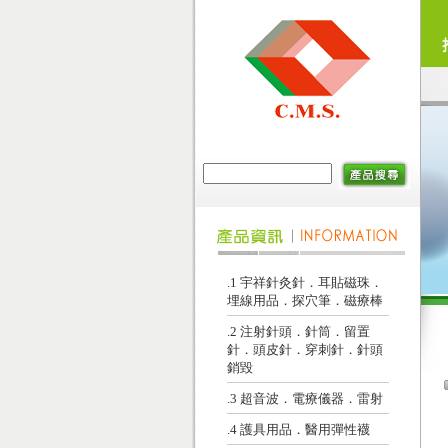
.1 宇祥針灸針．耳貼磁珠．
埋線用品．探穴筆．磁療棒
.2 注射針頭．針筒．留置
針．頭皮針．穿刺針．針頭
銷毀
.3 超音波．電療儀器．雷射
.4 護具用品．醫用彈性襪