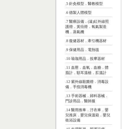
.5 針灸模型．醫教模型
.6 德製人體模型
.7 醫療設備．(遠)紅外線照
護燈．黃疸燈．氧氣製造
機．蒸氣機
.8 復健器材．牽引機器材
.9 保健用品．電熱毯
.10 瑜珈用品．按摩器材
.11 血壓．血氧．血糖．體
脂計．額耳溫槍．肛溫計
.12 紫外線殺菌燈．消毒設
備．手指消毒機
.13 手術器械．婦科器械．
門診用品．醫師服
.14 醫用推車．汙衣車．嬰
兒推床．嬰兒保溫箱．嬰兒
衛浴設備