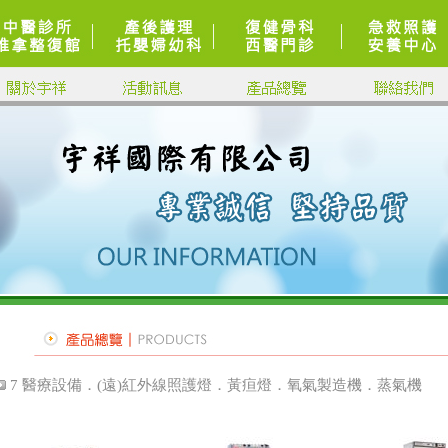
7 醫療設備．(遠)紅外線照護燈．黃疸燈．氧氣製造機．蒸氣機