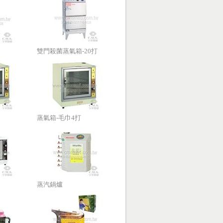
雙門殺菌蒸氣箱-20打
蒸氣箱-毛巾4打
蒸汽鍋爐