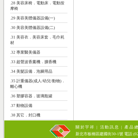
.28 美容床椅．電動床．電動按
摩椅
.29 美容美體儀器設備(一)
.30 美容美體儀器設備(二)
.31 美容衣．美容床套．毛巾耗
材
.32 專業醫美儀器
.33 超聲波香薰機．擴香機
.34 美髮設備．泡腳用品
.35 計重儀器(成人/幼兒/動物)．
離心機
.36 塑膠容器．玻璃瓶罐
.37 動物設備
.38 其它．封口機
關於宇祥
|
活動訊息
|
產品
新北市板橋區建國街30-1號 電話:(02)771