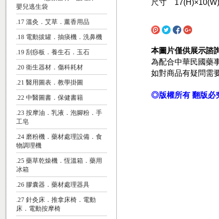
尺寸 17(H)×10(W
嬰兒逃生袋
.17 溫灸．艾草．薰香用品
.18 電動拔罐．抽痰機．洗鼻機
本圖片僅供展示諮
.19 刮痧板．養生石．玉石
為配合中華民國藥
.20 衛生器材．傷科耗材
如對商品有疑問需
.21 醫用圖表．教學掛圖
◎版權所有 翻版必
.22 中醫圖書．保健書籍
.23 按摩油．乳液．泡腳粉．手
工皂
.24 磨粉機．藥材處理設備．食
物調理機
.25 藥草乾燥機．恆溫箱．藥用
冰箱
.26 膠囊器．藥材處理器具
.27 針灸床．推拿床椅．電動
床．電動按摩椅