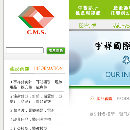
.1 宇祥針灸針．耳貼磁珠．埋線
用品．探穴筆．磁療棒
.2 注射針頭．針筒．留置針．頭
皮針．穿刺針．針頭銷毀
.3 超音波．電療儀器．雷射
5 針灸模型．醫教
.4 護具用品．醫用彈性襪
.5 針灸模型．醫教模型