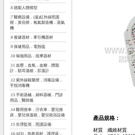
.6 德製人體模型
.7 醫療設備．(遠)紅外線照護
燈．黃疸燈．氧氣製造機．蒸氣
機
.8 復健器材．牽引機器材
.9 保健用品．電熱毯
.10 瑜珈用品．按摩器材
.11 血壓．血氧．血糖．體脂
計．額耳溫槍．肛溫計
.12 紫外線殺菌燈．消毒設備．
手指消毒機
.13 手術器械．婦科器械．門診
用品．醫師服
.14 醫用推車．汙衣車．嬰兒推
床．嬰兒保溫箱．嬰兒衛浴設備
產品規格：
.15 生理監視．照護設備
材質 纖維材質
.16 AED．急救器材．護理床．