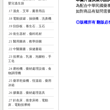
嬰兒逃生袋
為配合中華民國藥
如對商品有疑問需
.17 溫灸．艾草．薰香用品
.18 電動拔罐．抽痰機．洗鼻機
◎版權所有 翻版必
.19 刮痧板．養生石．玉石
.20 衛生器材．傷科耗材
.21 醫用圖表．教學掛圖
.22 中醫圖書．保健書籍
.23 按摩油．乳液．泡腳粉．手
工皂
.24 磨粉機．藥材處理設備．食
物調理機
.25 藥草乾燥機．恆溫箱．藥用
冰箱
.26 膠囊器．藥材處理器具
.27 針灸床．推拿床椅．電動
床．電動按摩椅