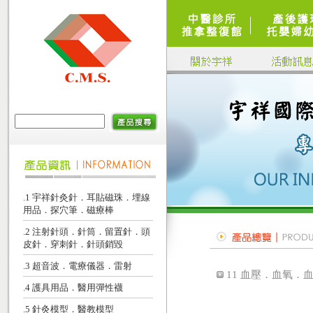
.1 宇祥針灸針．耳貼磁珠．埋線
用品．探穴筆．磁療棒
.2 注射針頭．針筒．留置針．頭
皮針．穿刺針．針頭銷毀
.3 超音波．電療儀器．雷射
11 血壓．血氧
.4 護具用品．醫用彈性襪
.5 針灸模型．醫教模型