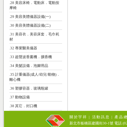
.28 美容床椅．電動床．電動按
摩椅
.29 美容美體儀器設備(一)
.30 美容美體儀器設備(二)
.31 美容衣．美容床套．毛巾耗
材
.32 專業醫美儀器
.33 超聲波香薰機．擴香機
.34 美髮設備．泡腳用品
.35 計重儀器(成人/幼兒/動物)．
離心機
.36 塑膠容器．玻璃瓶罐
.37 動物設備
.38 其它．封口機
關於宇祥
|
活動訊息
|
產品
新北市板橋區建國街30-1號 電話:(02)771