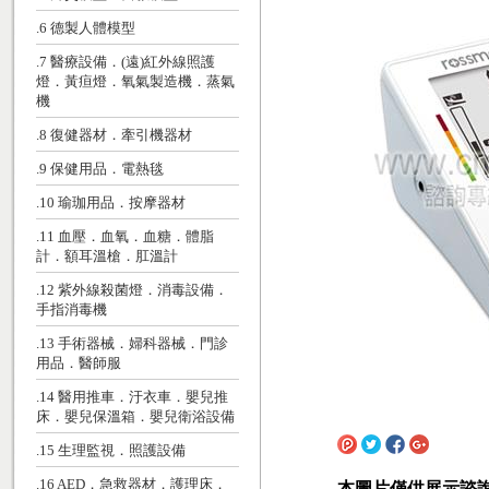
.6 德製人體模型
.7 醫療設備．(遠)紅外線照護
燈．黃疸燈．氧氣製造機．蒸氣
機
.8 復健器材．牽引機器材
.9 保健用品．電熱毯
.10 瑜珈用品．按摩器材
.11 血壓．血氧．血糖．體脂
計．額耳溫槍．肛溫計
.12 紫外線殺菌燈．消毒設備．
手指消毒機
.13 手術器械．婦科器械．門診
用品．醫師服
.14 醫用推車．汙衣車．嬰兒推
床．嬰兒保溫箱．嬰兒衛浴設備
.15 生理監視．照護設備
.16 AED．急救器材．護理床．
本圖片僅供展示諮