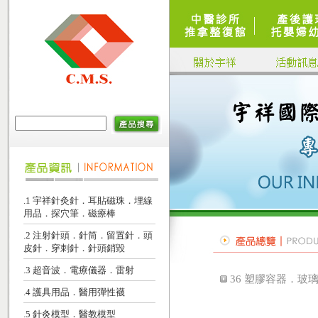
.1 宇祥針灸針．耳貼磁珠．埋線
用品．探穴筆．磁療棒
.2 注射針頭．針筒．留置針．頭
皮針．穿刺針．針頭銷毀
.3 超音波．電療儀器．雷射
36 塑膠容器．玻
.4 護具用品．醫用彈性襪
.5 針灸模型．醫教模型