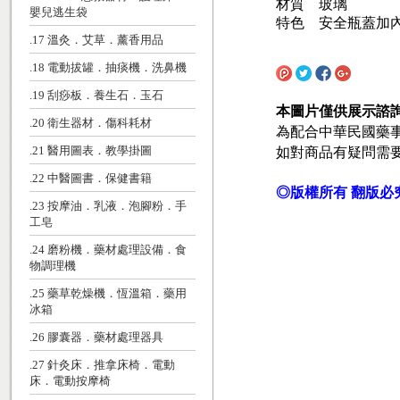
材質 玻璃
嬰兒逃生袋
特色 安全瓶蓋加
.17 溫灸．艾草．薰香用品
.18 電動拔罐．抽痰機．洗鼻機
.19 刮痧板．養生石．玉石
本圖片僅供展示諮
.20 衛生器材．傷科耗材
為配合中華民國藥
如對商品有疑問需
.21 醫用圖表．教學掛圖
.22 中醫圖書．保健書籍
◎版權所有 翻版必
.23 按摩油．乳液．泡腳粉．手
工皂
.24 磨粉機．藥材處理設備．食
物調理機
.25 藥草乾燥機．恆溫箱．藥用
冰箱
.26 膠囊器．藥材處理器具
.27 針灸床．推拿床椅．電動
床．電動按摩椅