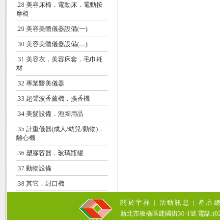
.28 美容床椅．電動床．電動按
摩椅
.29 美容美體儀器設備(一)
.30 美容美體儀器設備(二)
.31 美容衣．美容床套．毛巾耗
材
.32 專業醫美儀器
.33 超聲波香薰機．擴香機
.34 美髮設備．泡腳用品
.35 計重儀器(成人/幼兒/動物)．
離心機
.36 塑膠容器．玻璃瓶罐
.37 動物設備
.38 其它．封口機
關於宇祥
|
活動訊息
|
產品
新北市板橋區建國街30-1號 電話:(02)771