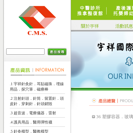
.1 宇祥針灸針．耳貼磁珠．埋線
用品．探穴筆．磁療棒
.2 注射針頭．針筒．留置針．頭
皮針．穿刺針．針頭銷毀
.3 超音波．電療儀器．雷射
36 塑膠容器．玻
.4 護具用品．醫用彈性襪
.5 針灸模型．醫教模型