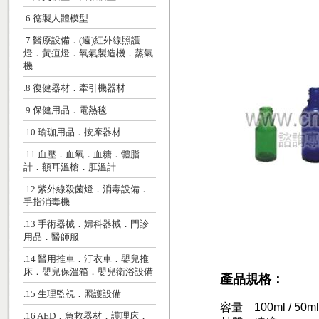
.6 德製人體模型
.7 醫療設備．(遠)紅外線照護
燈．黃疸燈．氧氣製造機．蒸氣
機
.8 復健器材．牽引機器材
.9 保健用品．電熱毯
.10 瑜珈用品．按摩器材
.11 血壓．血氧．血糖．體脂
計．額耳溫槍．肛溫計
.12 紫外線殺菌燈．消毒設備．
手指消毒機
.13 手術器械．婦科器械．門診
用品．醫師服
.14 醫用推車．汙衣車．嬰兒推
床．嬰兒保溫箱．嬰兒衛浴設備
產品規格：
.15 生理監視．照護設備
容量 100ml / 50ml 
.16 AED．急救器材．護理床．