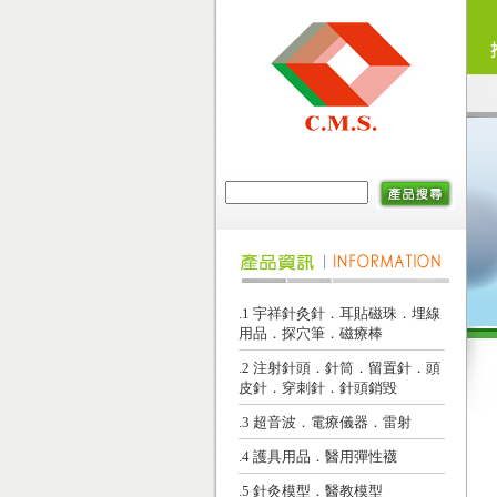
.1 宇祥針灸針．耳貼磁珠．埋線
用品．探穴筆．磁療棒
.2 注射針頭．針筒．留置針．頭
皮針．穿刺針．針頭銷毀
.3 超音波．電療儀器．雷射
.4 護具用品．醫用彈性襪
.5 針灸模型．醫教模型