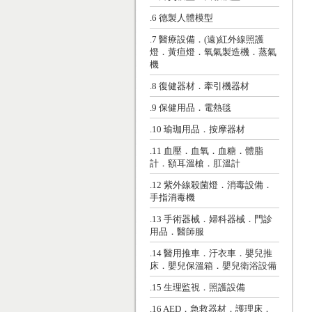
.6 德製人體模型
.7 醫療設備．(遠)紅外線照護
燈．黃疸燈．氧氣製造機．蒸氣
機
.8 復健器材．牽引機器材
.9 保健用品．電熱毯
.10 瑜珈用品．按摩器材
.11 血壓．血氧．血糖．體脂
計．額耳溫槍．肛溫計
.12 紫外線殺菌燈．消毒設備．
手指消毒機
.13 手術器械．婦科器械．門診
用品．醫師服
.14 醫用推車．汙衣車．嬰兒推
床．嬰兒保溫箱．嬰兒衛浴設備
.15 生理監視．照護設備
.16 AED．急救器材．護理床．