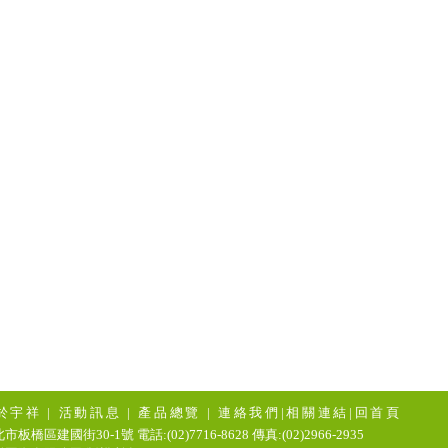
於宇祥
|
活動訊息
|
產品總覽
|
連絡我們
|
相關連結
|
回首頁
市板橋區建國街30-1號 電話:(02)7716-8628 傳真:(02)2966-2935