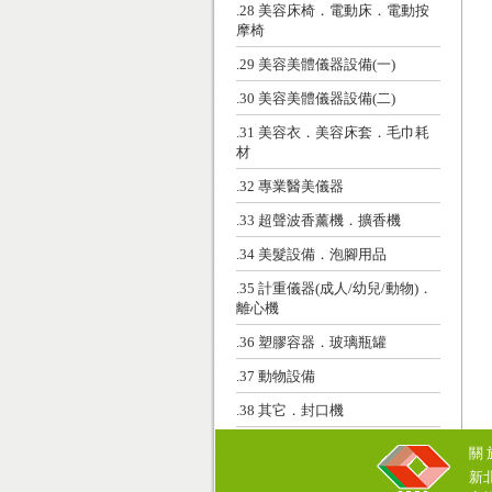
.28 美容床椅．電動床．電動按
摩椅
.29 美容美體儀器設備(一)
.30 美容美體儀器設備(二)
.31 美容衣．美容床套．毛巾耗
材
.32 專業醫美儀器
.33 超聲波香薰機．擴香機
.34 美髮設備．泡腳用品
.35 計重儀器(成人/幼兒/動物)．
離心機
.36 塑膠容器．玻璃瓶罐
.37 動物設備
.38 其它．封口機
關
新北