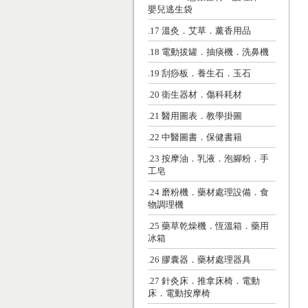
嬰兒逃生袋
.17 溫灸．艾草．薰香用品
.18 電動拔罐．抽痰機．洗鼻機
.19 刮痧板．養生石．玉石
.20 衛生器材．傷科耗材
.21 醫用圖表．教學掛圖
.22 中醫圖書．保健書籍
.23 按摩油．乳液．泡腳粉．手
工皂
.24 磨粉機．藥材處理設備．食
物調理機
.25 藥草乾燥機．恆溫箱．藥用
冰箱
.26 膠囊器．藥材處理器具
.27 針灸床．推拿床椅．電動
床．電動按摩椅