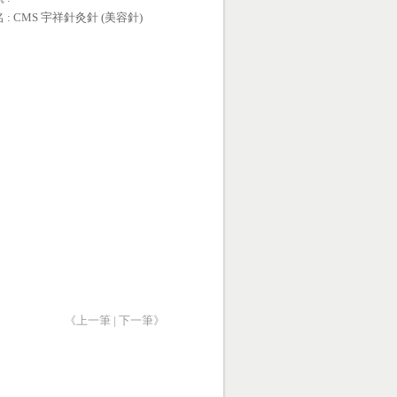
名 : CMS 宇祥針灸針 (美容針)
《上一筆
|
下一筆》