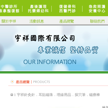
1 宇祥針灸針．耳貼磁珠．埋線用品．探穴筆．磁療棒
編 號