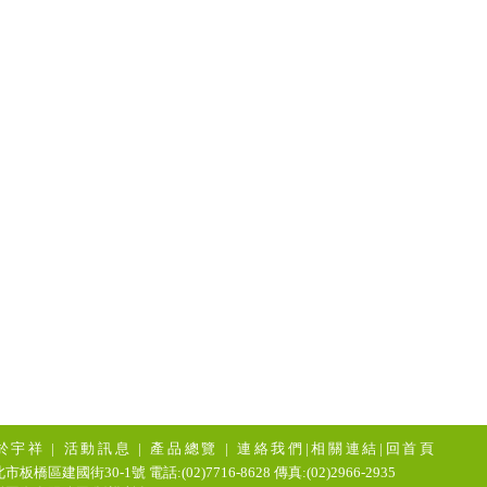
於宇祥
|
活動訊息
|
產品總覽
|
連絡我們
|
相關連結
|
回首頁
市板橋區建國街30-1號 電話:(02)7716-8628 傳真:(02)2966-2935