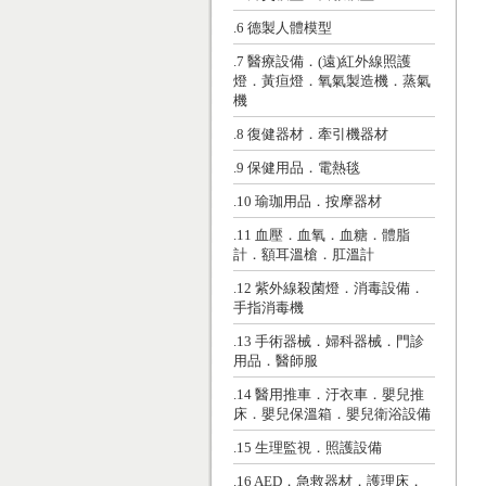
.6 德製人體模型
.7 醫療設備．(遠)紅外線照護
燈．黃疸燈．氧氣製造機．蒸氣
機
.8 復健器材．牽引機器材
.9 保健用品．電熱毯
.10 瑜珈用品．按摩器材
.11 血壓．血氧．血糖．體脂
計．額耳溫槍．肛溫計
.12 紫外線殺菌燈．消毒設備．
手指消毒機
.13 手術器械．婦科器械．門診
用品．醫師服
.14 醫用推車．汙衣車．嬰兒推
床．嬰兒保溫箱．嬰兒衛浴設備
.15 生理監視．照護設備
.16 AED．急救器材．護理床．