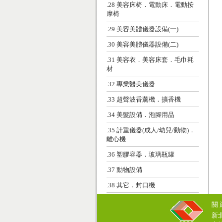
.28 美容床椅．電動床．電動按
摩椅
.29 美容美體儀器設備(一)
.30 美容美體儀器設備(二)
.31 美容衣．美容床套．毛巾耗
材
.32 專業醫美儀器
.33 超聲波香薰機．擴香機
.34 美髮設備．泡腳用品
.35 計重儀器(成人/幼兒/動物)．
離心機
.36 塑膠容器．玻璃瓶罐
.37 動物設備
.38 其它．封口機
關
新北