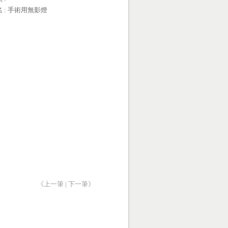
名 : 手術用無影燈
《上一筆
|
下一筆》