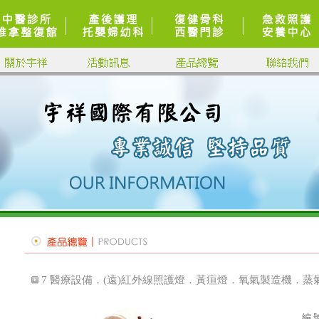
7 醫療設備．(遠)紅外線照護燈．黃疸燈．氧氣製造機．蒸
編 號