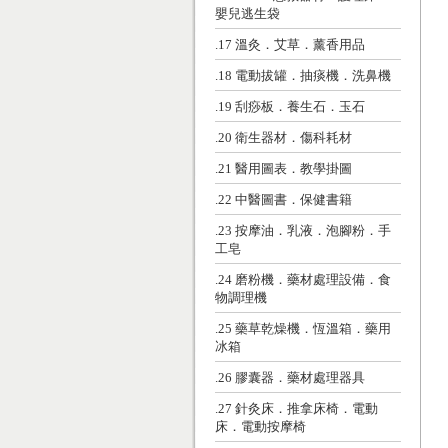
嬰兒逃生袋
.17 溫灸．艾草．薰香用品
.18 電動拔罐．抽痰機．洗鼻機
.19 刮痧板．養生石．玉石
.20 衛生器材．傷科耗材
.21 醫用圖表．教學掛圖
.22 中醫圖書．保健書籍
.23 按摩油．乳液．泡腳粉．手
工皂
.24 磨粉機．藥材處理設備．食
物調理機
.25 藥草乾燥機．恆溫箱．藥用
冰箱
.26 膠囊器．藥材處理器具
.27 針灸床．推拿床椅．電動
床．電動按摩椅