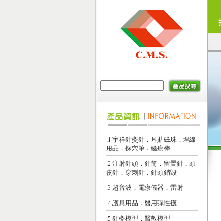
.1 宇祥針灸針．耳貼磁珠．埋線
用品．探穴筆．磁療棒
.2 注射針頭．針筒．留置針．頭
皮針．穿刺針．針頭銷毀
.3 超音波．電療儀器．雷射
.4 護具用品．醫用彈性襪
.5 針灸模型．醫教模型