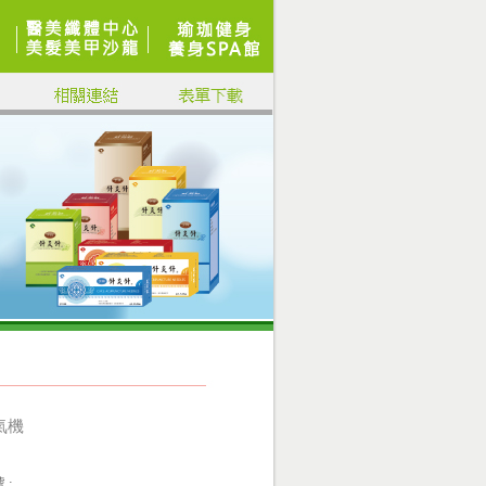
氣機
 :